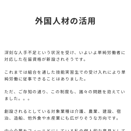
コ
ナ
ン
ビ
テ
ゲ
外国人材の活用
ン
ー
ツ
シ
へ
ョ
ス
ン
キ
に
ッ
移
深刻な人手不足という状況を受け、いよいよ単純労働者に
プ
動
対応した在留資格が新設されそうです。
これまでは組合を通した技能実習生での受け入れにより単
純労働に従事できることはありました。
ただ、ご存知の通り、この制度も、諸々の問題を抱えてい
ました。。。
創設されるとしている対象業種は介護、農業、建設、宿
泊、造船、他外食や水産業にも広がりそうな方向です。
中小企業をフィールドにしている私の個人的な意見として