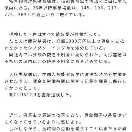
監督指導対象事業場は、技能実習生の増加を理由に増加
傾向にある。26年以降事業場数は、145、198、213、
226、363と右肩上がりに増えている。
送検した７件はすべて縫製業が対象だった。
たとえば関労基署は、総額1000万円以上の賃金を支払
わなかったシノダソーイング㈲を処分している。
同社内では多額の使途不明金が認められた。同労基署は
不払いの理由はこの使途不明金にあるとみている。
大垣労基署は、中国人技能実習生に違法な時間外労働を
させたうえ、賃金と労働時間に関する記録を廃棄し保存し
なかったとして、
㈱CLUSTERを書類送検した。
近年、事業主の意識の改革もあり、賃金関係の違反は少
なくなってきているように感じます。
しかしながら、長時間の労働を減らすことはまだまだ難