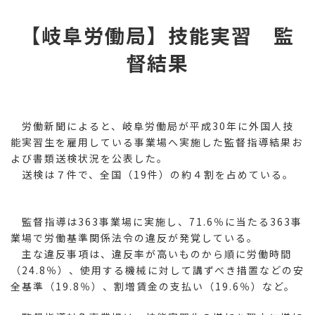
コ
ナ
ン
ビ
【岐阜労働局】技能実習 監
テ
ゲ
ン
ー
督結果
ツ
シ
へ
ョ
ス
ン
キ
に
ッ
移
労働新聞によると、岐阜労働局が平成30年に外国人技
プ
動
能実習生を雇用している事業場へ実施した監督指導結果お
よび書類送検状況を公表した。
送検は７件で、全国（19件）の約４割を占めている。
監督指導は363事業場に実施し、71.6％に当たる363事
業場で労働基準関係法令の違反が発覚している。
主な違反事項は、違反率が高いものから順に労働時間
（24.8％）、使用する機械に対して講ずべき措置などの安
全基準（19.8％）、割増賃金の支払い（19.6％）など。