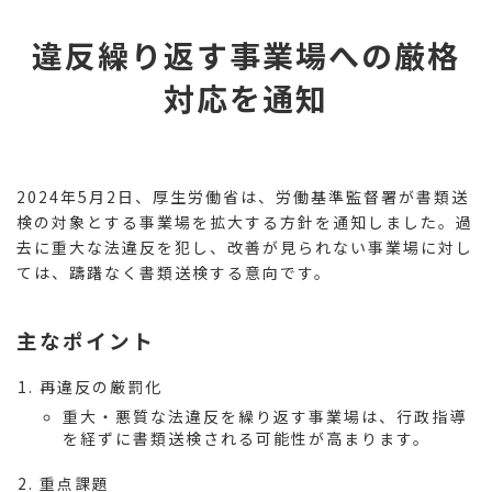
コ
ナ
ン
ビ
違反繰り返す事業場への厳格
テ
ゲ
ン
ー
対応を通知
ツ
シ
へ
ョ
ス
ン
キ
に
ッ
移
2024年5月2日、厚生労働省は、労働基準監督署が書類送
プ
動
検の対象とする事業場を拡大する方針を通知しました。過
去に重大な法違反を犯し、改善が見られない事業場に対し
ては、躊躇なく書類送検する意向です。
主なポイント
再違反の厳罰化
重大・悪質な法違反を繰り返す事業場は、行政指導
を経ずに書類送検される可能性が高まります。
重点課題